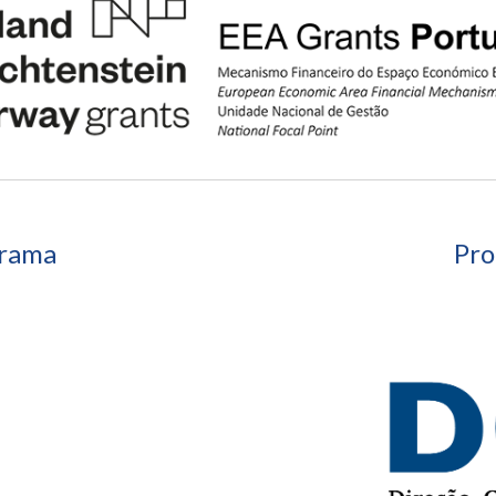
grama
Pr