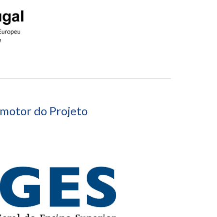
omotor
do Pro
jeto