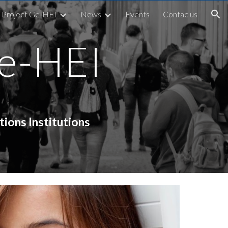
Project Ge-HEI
News
Events
Contac us
ion
Ge-HEI
tions Institutions